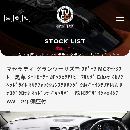
STOCK LIST
在庫リスト
ホーム
在庫リスト
マセラティ グランツーリズモ ｽﾎﾟｰﾂ MCｵｰﾄｼﾌﾄ 黒革 ｼｰﾄﾋｰﾀｰ ｶﾛｯﾂｪﾘｱﾅﾋﾞ ﾌﾙｾｸﾞ Bｶﾒﾗ ｷｾﾉﾝﾍｯﾄﾞﾗｲﾄ ﾏﾙﾁﾌｧﾝｸｼｮﾝｽﾃｱﾘﾝｸﾞ ｼﾙﾊﾞｰｲﾝﾃﾘｱﾄﾘﾑ ｱﾅﾛｸﾞｸﾛｯｸ ﾏｯﾄﾞﾚｯﾄﾞｷｬﾘﾊﾟｰ ｱｽﾄﾛﾃﾞｻﾞｲﾝ20ｲﾝﾁAW 2年保証付
マセラティ グランツーリズモ ｽﾎﾟｰﾂ MCｵｰﾄｼﾌ
ﾄ 黒革 ｼｰﾄﾋｰﾀｰ ｶﾛｯﾂｪﾘｱﾅﾋﾞ ﾌﾙｾｸﾞ Bｶﾒﾗ ｷｾﾉﾝ
ﾍｯﾄﾞﾗｲﾄ ﾏﾙﾁﾌｧﾝｸｼｮﾝｽﾃｱﾘﾝｸﾞ ｼﾙﾊﾞｰｲﾝﾃﾘｱﾄﾘﾑ ｱ
ﾅﾛｸﾞｸﾛｯｸ ﾏｯﾄﾞﾚｯﾄﾞｷｬﾘﾊﾟｰ ｱｽﾄﾛﾃﾞｻﾞｲﾝ20ｲﾝﾁ
AW 2年保証付