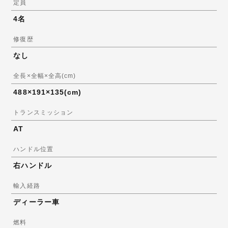
定員
4名
修復歴
なし
全長×全幅×全高(cm)
488×191×135(cm)
トランスミッション
AT
ハンドル位置
右ハンドル
輸入経路
ディーラー車
燃料