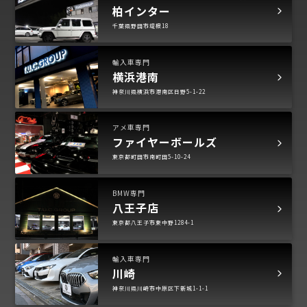
柏インター
千葉県野田市堤根18
輸入車専門
横浜港南
神奈川県横浜市港南区日野5-1-22
アメ車専門
ファイヤーボールズ
東京都町田市南町田5-10-24
BMW専門
八王子店
東京都八王子市東中野1284-1
輸入車専門
川崎
神奈川県川崎市中原区下新城1-1-1