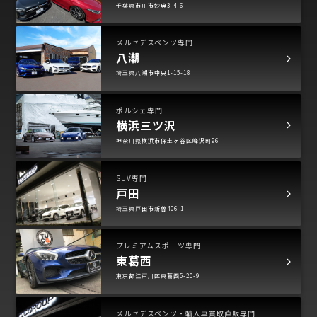
千葉県市川市妙典3-4-6
メルセデスベンツ専門
八潮
埼玉県八潮市中央1-15-18
ポルシェ専門
横浜三ツ沢
神奈川県横浜市保土ヶ谷区峰沢町96
SUV専門
戸田
埼玉県戸田市新曽406-1
プレミアムスポーツ専門
東葛西
東京都江戸川区東葛西5-20-9
メルセデスベンツ・輸入車買取直販専門