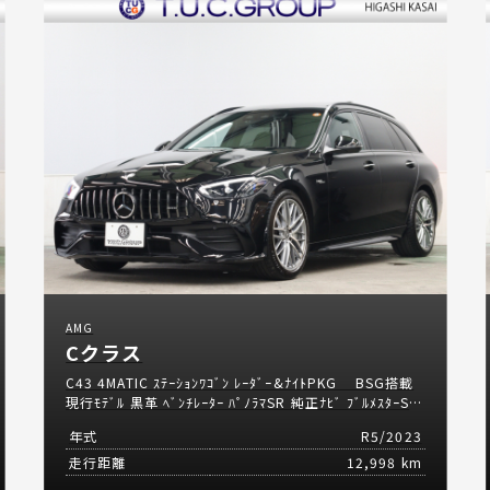
AMG
Cクラス
C43 4MATIC ｽﾃｰｼｮﾝﾜｺﾞﾝ ﾚｰﾀﾞｰ&ﾅｲﾄPKG BSG搭載
現行ﾓﾃﾞﾙ 黒革 ﾍﾞﾝﾁﾚｰﾀｰ ﾊﾟﾉﾗﾏSR 純正ﾅﾋﾞ ﾌﾞﾙﾒｽﾀｰS
HUD 360ｶﾒﾗ Carplay AMG強化ﾌﾞﾚｰｷ AMGﾘｱﾙﾊﾟﾌｫｰﾏﾝ
年式
R5/2023
ｽｻｳﾝﾄﾞ AMGｴｱﾛ&19ｲﾝﾁAW 2年保証付
走行距離
12,998 km