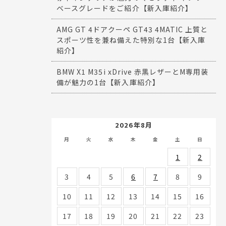
ベースグレードをご紹介【新入庫紹介】
AMG GT 4ドアクーペ GT43 4MATIC 上質と
スポーツ性を兼ね備えた特別な1台【新入庫
紹介】
BMW X1 M35i xDrive 赤黒レザーとM専用装
備が魅力の1台【新入庫紹介】
2026年8月
月
火
水
木
金
土
日
1
2
3
4
5
6
7
8
9
10
11
12
13
14
15
16
17
18
19
20
21
22
23