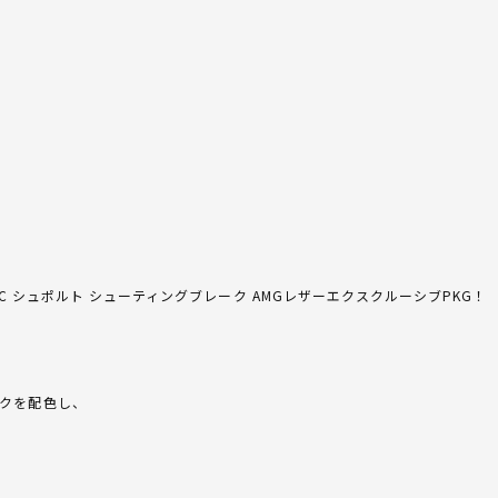
MATIC シュポルト シューティングブレーク AMGレザーエクスクルーシブPKG！
クを配色し、