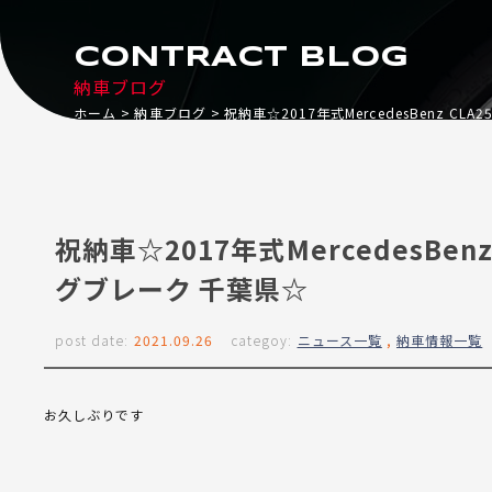
CONTRACT BLOG
納車ブログ
ホーム
納車ブログ
祝納車☆2017年式MercedesBenz CL
祝納車☆2017年式MercedesBenz
グブレーク 千葉県☆
post date:
2021.09.26
categoy:
ニュース一覧
,
納車情報一覧
お久しぶりです