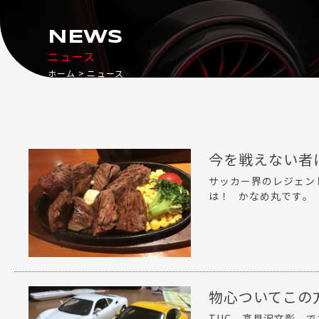
NEWS
ニュース
ホーム
ニュース
今を戦えない者
サッカー界のレジェン
は！ かなめ丸です。 
物心ついてこの
TUC 高見沢文彰 