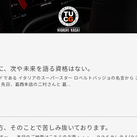
に、次や未来を語る資格はない。
ドである イタリアのスーパースター ロベルトバッジョの名言から 
先日、葛西本店の二村さんと 葛...
方、そのことで苦しみ抜いております。
ですー。 本日のご納車はこちらのお車・・・。 ９９６カレラ４(９