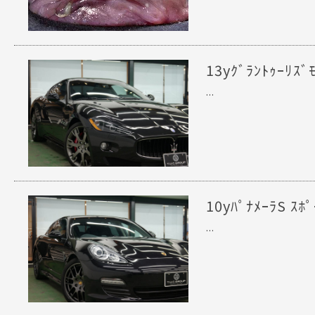
13yｸﾞﾗﾝﾄｩｰﾘ
...
10yﾊﾟﾅﾒｰﾗS 
...