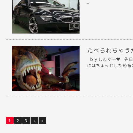
...
たべられちゃう
ｂｙしんぐ～♥ 先日
にはちょっとした恐竜の
1
2
3
›
»