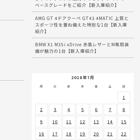
ベースグレードをご紹介【新入庫紹介】
AMG GT 4ドアクーペ GT43 4MATIC 上質と
スポーツ性を兼ね備えた特別な1台【新入庫
紹介】
BMW X1 M35i xDrive 赤黒レザーとM専用装
備が魅力の1台【新入庫紹介】
2018年7月
月
火
水
木
金
土
日
1
2
3
4
5
6
7
8
9
10
11
12
13
14
15
16
17
18
19
20
21
22