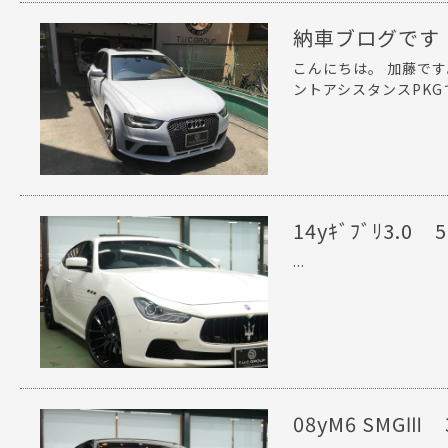
納車ブログです！
こんにちは。 加藤で
ントアシスタンスPKG
14yｷﾞﾌﾞﾘ3.
...
08yM6 SMGⅢ