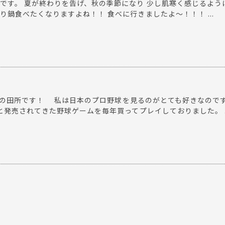
丸です。 夏が終わりを告げ、秋の季節になり 少し肌寒く感じるよう
り鍋食べたくなりますよね！！ 食べに行きましたよ〜！！！ ...
店の田所です！ 私は日本のプロ野球を見るのがとても好きなので
、と発売されてきた野球ゲームを毎年買ってプレイしておりました。 ..