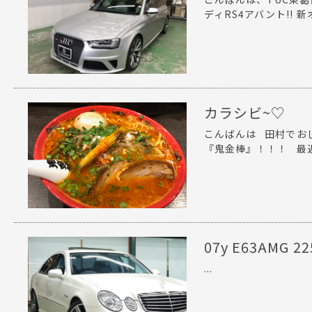
ディRS4アバント!! 
カラシビ~♡
こんばんは 田村でお
『鬼金棒』！！！ 最近
07y E63AMG
...