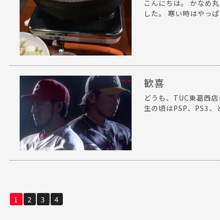
こんにちは。 かなめ
した。 寒い時はやっぱ
歓喜
どうも、TUC東葛西
生の頃はPSP、PS3
1
2
3
4