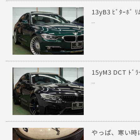
13yB3 ﾋﾞﾀｰﾎ
...
15yM3 DCT ﾄ
...
やっぱ、寒い時