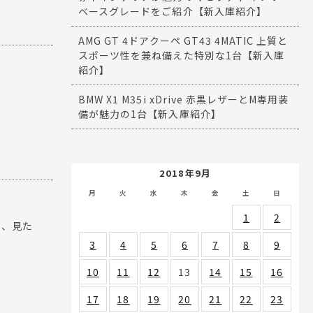
ベースグレードをご紹介【新入庫紹介】
AMG GT 4ドアクーペ GT43 4MATIC 上質と
スポーツ性を兼ね備えた特別な1台【新入庫
紹介】
BMW X1 M35i xDrive 赤黒レザーとM専用装
備が魅力の1台【新入庫紹介】
2018年9月
月
火
水
木
金
土
日
1
2
し、見た
3
4
5
6
7
8
9
10
11
12
13
14
15
16
17
18
19
20
21
22
23