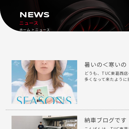
NEWS
ニュース
ホーム
ニュース
暑いの＜寒いの
どうも、TUC東葛西
多くなって来たように思
納車ブログです！
こんばんは、TUC東葛