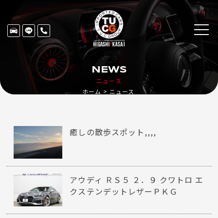
NEWS
ニュース
ホーム
ニュース
癒しの散歩スポット,,,,
アウディ ＲＳ５ ２．９ クワトロ エ
クステンデットレザーＰＫＧ