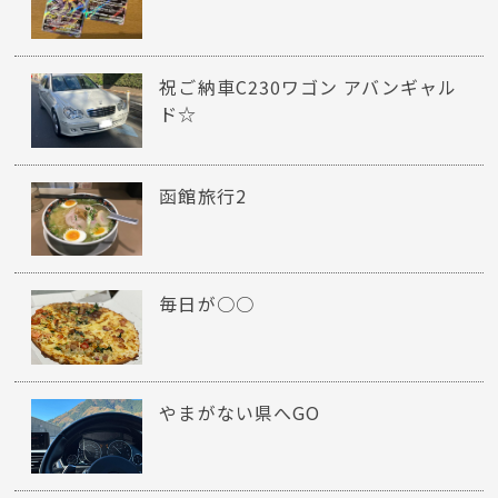
祝ご納車C230ワゴン アバンギャル
ド☆
函館旅行2
毎日が○○
やまがない県へGO