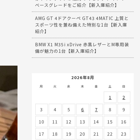
ベースグレードをご紹介【新入庫紹介】
AMG GT 4ドアクーペ GT43 4MATIC 上質と
スポーツ性を兼ね備えた特別な1台【新入庫
紹介】
BMW X1 M35i xDrive 赤黒レザーとM専用装
備が魅力の1台【新入庫紹介】
2026年8月
月
火
水
木
金
土
日
1
2
3
4
5
6
7
8
9
10
11
12
13
14
15
16
17
18
19
20
21
22
23