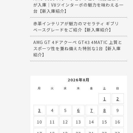
が入庫｜V8ツインターボの魅力を味わえる一
台【新入庫紹介】
赤革インテリアが魅力のマセラティ ギブリ
ベースグレードをご紹介【新入庫紹介】
AMG GT 4ドアクーペ GT43 4MATIC 上質と
スポーツ性を兼ね備えた特別な1台【新入庫
紹介】
2026年8月
月
火
水
木
金
土
日
1
2
3
4
5
6
7
8
9
10
11
12
13
14
15
16