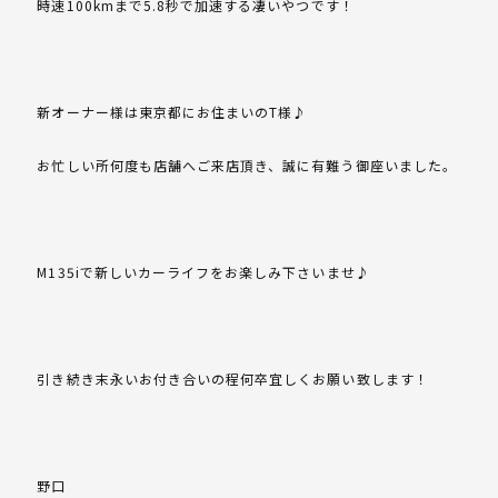
時速100kmまで5.8秒で加速する凄いやつです！
新オーナー様は東京都にお住まいのT様♪
お忙しい所何度も店舗へご来店頂き、誠に有難う御座いました。
M135iで新しいカーライフをお楽しみ下さいませ♪
引き続き末永いお付き合いの程何卒宜しくお願い致します！
野口