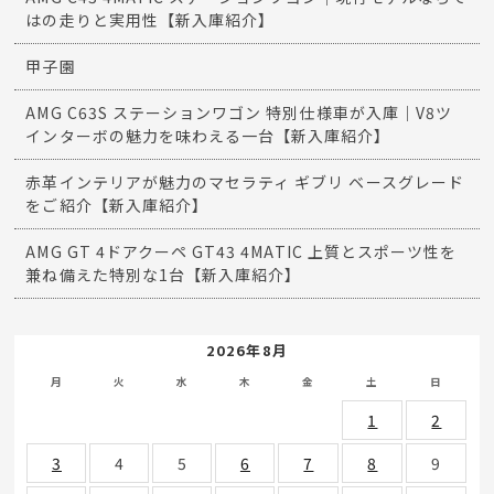
はの走りと実用性【新入庫紹介】
甲子園
AMG C63S ステーションワゴン 特別仕様車が入庫｜V8ツ
インターボの魅力を味わえる一台【新入庫紹介】
赤革インテリアが魅力のマセラティ ギブリ ベースグレード
をご紹介【新入庫紹介】
AMG GT 4ドアクーペ GT43 4MATIC 上質とスポーツ性を
兼ね備えた特別な1台【新入庫紹介】
2026年8月
月
火
水
木
金
土
日
1
2
3
4
5
6
7
8
9