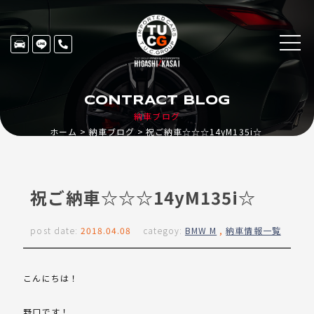
CONTRACT BLOG
納車ブログ
ホーム
納車ブログ
祝ご納車☆☆☆14yM135i☆
祝ご納車☆☆☆14yM135i☆
post date:
2018.04.08
categoy:
BMW M
,
納車情報一覧
こんにちは！
野口です！