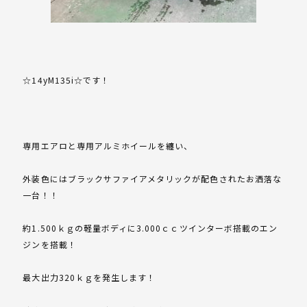
☆14yM135i☆です！
専用エアロと専用アルミホイールを纏い、
外装色にはブラックサファイアメタリックが配色されたお洒落な
一台！！
約1.500ｋｇの軽量ボディに3.000ｃｃツインターボ搭載のエン
ジンを搭載！
最大出力320ｋｇを発生します！