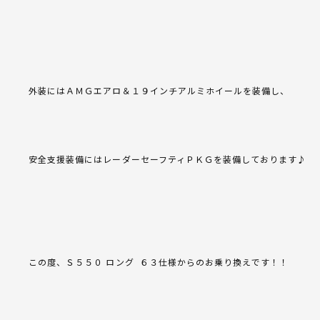
外装にはＡＭＧエアロ＆１９インチアルミホイールを装備し、
安全支援装備にはレーダーセーフティＰＫＧを装備しております♪
この度、Ｓ５５０ ロング ６３仕様からのお乗り換えです！！