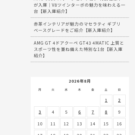
が入庫｜V8ツインターボの魅力を味わえる一
台【新入庫紹介】
赤革インテリアが魅力のマセラティ ギブリ
ベースグレードをご紹介【新入庫紹介】
AMG GT 4ドアクーペ GT43 4MATIC 上質と
スポーツ性を兼ね備えた特別な1台【新入庫
紹介】
2026年8月
月
火
水
木
金
土
日
1
2
3
4
5
6
7
8
9
10
11
12
13
14
15
16