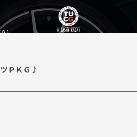
ＫＧ♪
ーツＰＫＧ♪