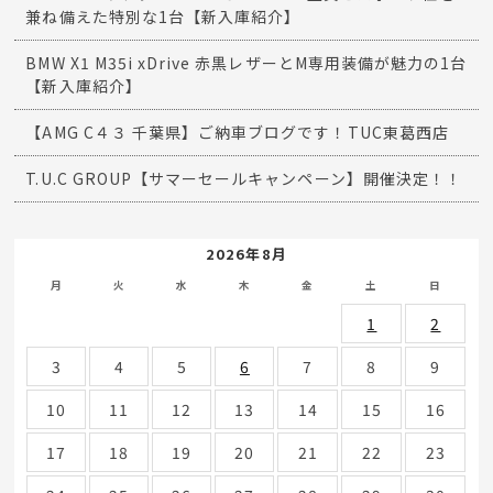
兼ね備えた特別な1台【新入庫紹介】
BMW X1 M35i xDrive 赤黒レザーとM専用装備が魅力の1台
【新入庫紹介】
【AMG C４３ 千葉県】ご納車ブログです！TUC東葛西店
T.U.C GROUP【サマーセールキャンペーン】開催決定！！
2026年8月
月
火
水
木
金
土
日
1
2
3
4
5
6
7
8
9
10
11
12
13
14
15
16
17
18
19
20
21
22
23