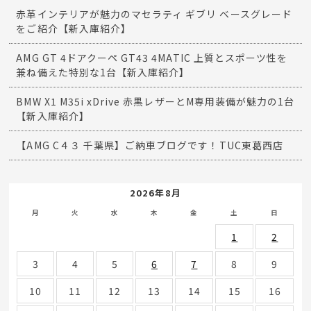
赤革インテリアが魅力のマセラティ ギブリ ベースグレード
をご紹介【新入庫紹介】
AMG GT 4ドアクーペ GT43 4MATIC 上質とスポーツ性を
兼ね備えた特別な1台【新入庫紹介】
BMW X1 M35i xDrive 赤黒レザーとM専用装備が魅力の1台
【新入庫紹介】
【AMG C４３ 千葉県】ご納車ブログです！TUC東葛西店
2026年8月
月
火
水
木
金
土
日
1
2
3
4
5
6
7
8
9
10
11
12
13
14
15
16