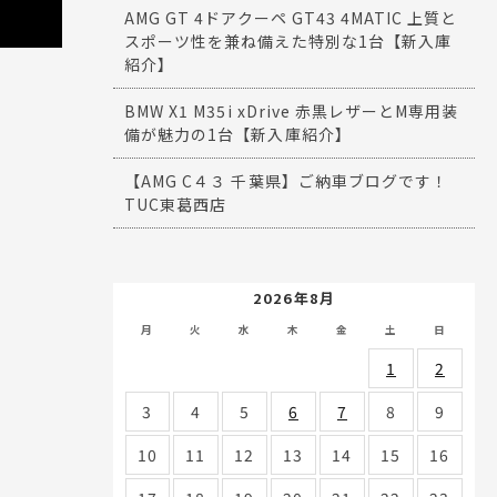
AMG GT 4ドアクーペ GT43 4MATIC 上質と
スポーツ性を兼ね備えた特別な1台【新入庫
紹介】
BMW X1 M35i xDrive 赤黒レザーとM専用装
備が魅力の1台【新入庫紹介】
【AMG C４３ 千葉県】ご納車ブログです！
TUC東葛西店
2026年8月
月
火
水
木
金
土
日
1
2
3
4
5
6
7
8
9
10
11
12
13
14
15
16