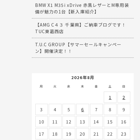
BMW X1 M35i xDrive 赤黒レザーとM専用装
備が魅力の1台【新入庫紹介】
【AMG C４３ 千葉県】ご納車ブログです！
TUC東葛西店
T.U.C GROUP【サマーセールキャンペー
ン】開催決定！！
2026年8月
月
火
水
木
金
土
日
1
2
3
4
5
6
7
8
9
10
11
12
13
14
15
16
17
18
19
20
21
22
23