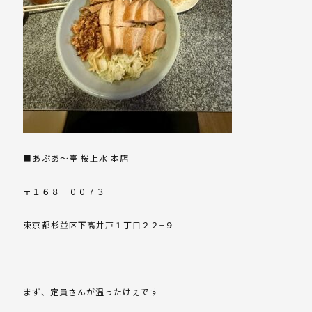
■あぶあ～亭 桜上水 本店
〒１６８－００７３
東京都杉並区下高井戸１丁目２２−９
まず、定員さんが温ったけぇです