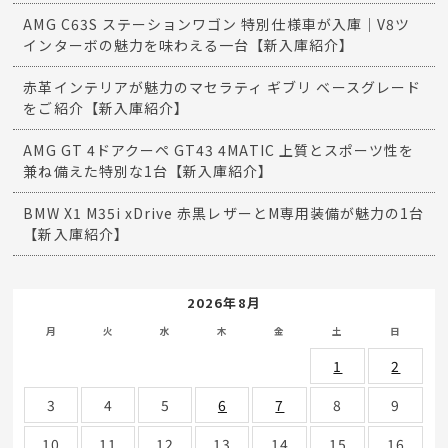
AMG C63S ステーションワゴン 特別仕様車が入庫｜V8ツ
インターボの魅力を味わえる一台【新入庫紹介】
赤革インテリアが魅力のマセラティ ギブリ ベースグレード
をご紹介【新入庫紹介】
AMG GT 4ドアクーペ GT43 4MATIC 上質とスポーツ性を
兼ね備えた特別な1台【新入庫紹介】
BMW X1 M35i xDrive 赤黒レザーとM専用装備が魅力の1台
【新入庫紹介】
2026年8月
月
火
水
木
金
土
日
1
2
3
4
5
6
7
8
9
10
11
12
13
14
15
16