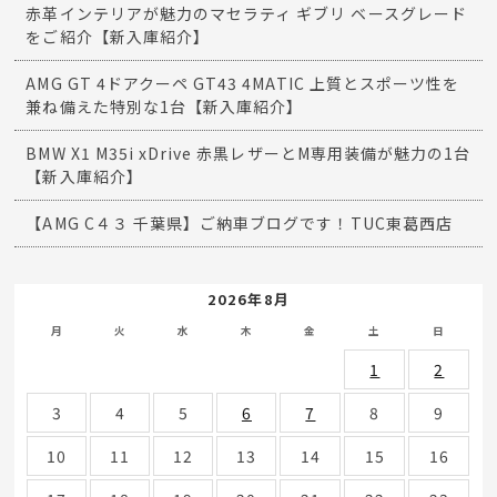
赤革インテリアが魅力のマセラティ ギブリ ベースグレード
をご紹介【新入庫紹介】
AMG GT 4ドアクーペ GT43 4MATIC 上質とスポーツ性を
兼ね備えた特別な1台【新入庫紹介】
BMW X1 M35i xDrive 赤黒レザーとM専用装備が魅力の1台
【新入庫紹介】
【AMG C４３ 千葉県】ご納車ブログです！TUC東葛西店
2026年8月
月
火
水
木
金
土
日
1
2
3
4
5
6
7
8
9
10
11
12
13
14
15
16