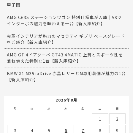
甲子園
AMG C63S ステーションワゴン 特別仕様車が入庫｜V8ツ
インターボの魅力を味わえる一台【新入庫紹介】
赤革インテリアが魅力のマセラティ ギブリ ベースグレード
をご紹介【新入庫紹介】
AMG GT 4ドアクーペ GT43 4MATIC 上質とスポーツ性を
兼ね備えた特別な1台【新入庫紹介】
BMW X1 M35i xDrive 赤黒レザーとM専用装備が魅力の1台
【新入庫紹介】
2026年8月
月
火
水
木
金
土
日
1
2
3
4
5
6
7
8
9