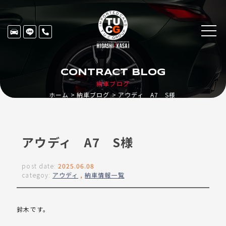
CONTRACT BLOG
納車ブログ
ホーム
納車ブログ
アウディ A7 S様
アウディ A7 S様
post date:
2025.06.08
categoy:
アウディ
,
納車情報一覧
鈴木です。