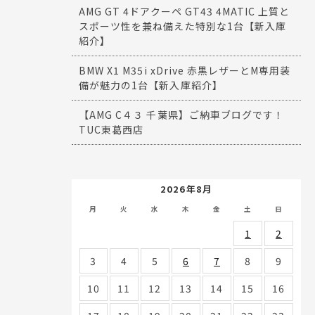
AMG GT 4ドアクーペ GT43 4MATIC 上質と
スポーツ性を兼ね備えた特別な1台【新入庫
紹介】
BMW X1 M35i xDrive 赤黒レザーとM専用装
備が魅力の1台【新入庫紹介】
【AMG C４３ 千葉県】ご納車ブログです！
TUC東葛西店
2026年8月
月
火
水
木
金
土
日
1
2
3
4
5
6
7
8
9
10
11
12
13
14
15
16