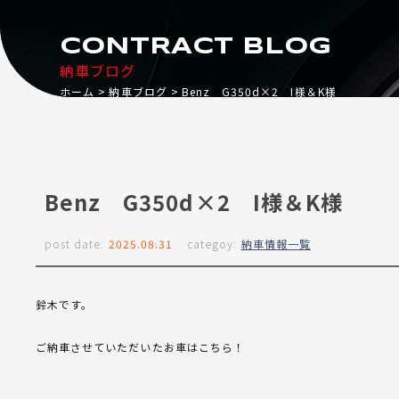
CONTRACT BLOG
納車ブログ
ホーム
納車ブログ
Benz G350d×2 I様＆K様
Benz G350d×2 I様＆K様
post date:
2025.08.31
categoy:
納車情報一覧
鈴木です。
ご納車させていただいたお車はこちら！