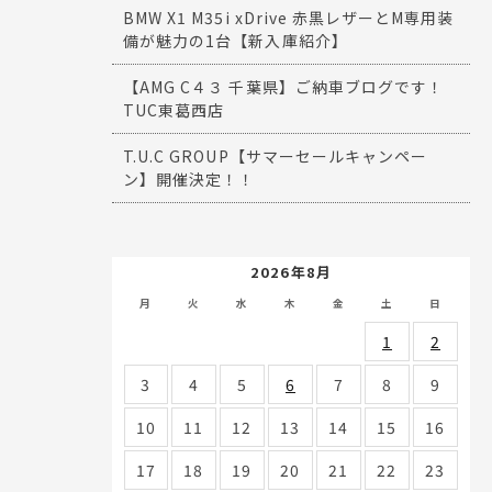
BMW X1 M35i xDrive 赤黒レザーとM専用装
備が魅力の1台【新入庫紹介】
【AMG C４３ 千葉県】ご納車ブログです！
TUC東葛西店
T.U.C GROUP【サマーセールキャンペー
ン】開催決定！！
2026年8月
月
火
水
木
金
土
日
1
2
3
4
5
6
7
8
9
10
11
12
13
14
15
16
17
18
19
20
21
22
23