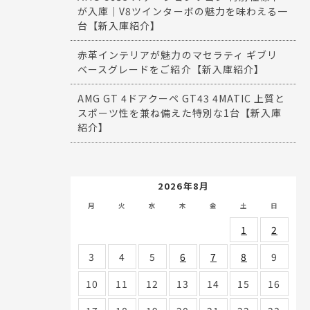
が入庫｜V8ツインターボの魅力を味わえる一
台【新入庫紹介】
赤革インテリアが魅力のマセラティ ギブリ
ベースグレードをご紹介【新入庫紹介】
AMG GT 4ドアクーペ GT43 4MATIC 上質と
スポーツ性を兼ね備えた特別な1台【新入庫
紹介】
2026年8月
月
火
水
木
金
土
日
1
2
3
4
5
6
7
8
9
10
11
12
13
14
15
16