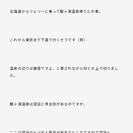
北海道からフェリーに乗って酸ヶ湯温泉帰りとの事。
これから東京まで下道で行くそうです（笑）
温泉の辺りは豪雪ですよ、と脅されながら何とか上り切りまし
た。
酸ヶ湯温泉は混浴と男女別があるのですが、
ここは混浴のヒバ千人風呂が有名なところですので混浴へ。