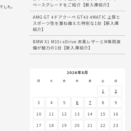
ベースグレードをご紹介【新入庫紹介】
でした。
AMG GT 4ドアクーペ GT43 4MATIC 上質と
スポーツ性を兼ね備えた特別な1台【新入庫
紹介】
BMW X1 M35i xDrive 赤黒レザーとM専用装
備が魅力の1台【新入庫紹介】
2026年8月
月
火
水
木
金
土
日
1
2
3
4
5
6
7
8
9
10
11
12
13
14
15
16
17
18
19
20
21
22
23