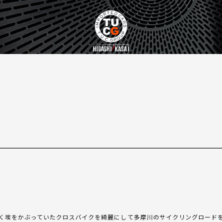
く埃をかぶっていたクロスバイクを綺麗にして多摩川のサイクリングロード