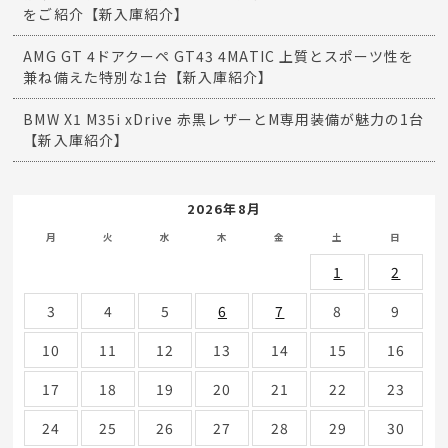
Recent entries
甲子園
AMG C63S ステーションワゴン 特別仕様車が入庫｜V8ツ
インターボの魅力を味わえる一台【新入庫紹介】
赤革インテリアが魅力のマセラティ ギブリ ベースグレード
をご紹介【新入庫紹介】
AMG GT 4ドアクーペ GT43 4MATIC 上質とスポーツ性を
兼ね備えた特別な1台【新入庫紹介】
BMW X1 M35i xDrive 赤黒レザーとM専用装備が魅力の1台
【新入庫紹介】
2026年8月
月
火
水
木
金
土
日