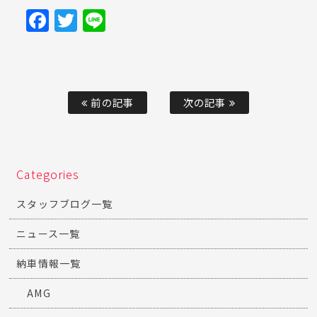
☆AMGやM、RSモデルやマセラティなどの欧州プ
レミアムスポーツカー専門店☆
Facebook
Twitter
Line
前の記事
次の記事
Categories