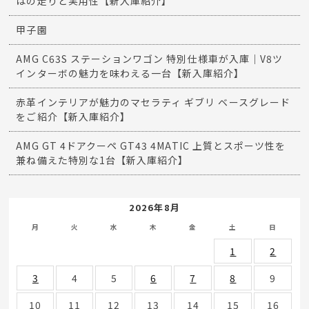
はの走りと実用性【新入庫紹介】
甲子園
AMG C63S ステーションワゴン 特別仕様車が入庫｜V8ツ
インターボの魅力を味わえる一台【新入庫紹介】
赤革インテリアが魅力のマセラティ ギブリ ベースグレード
をご紹介【新入庫紹介】
AMG GT 4ドアクーペ GT43 4MATIC 上質とスポーツ性を
兼ね備えた特別な1台【新入庫紹介】
2026年8月
月
火
水
木
金
土
日
1
2
3
4
5
6
7
8
9
10
11
12
13
14
15
16