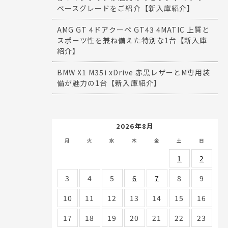
ベースグレードをご紹介【新入庫紹介】
AMG GT 4ドアクーペ GT43 4MATIC 上質と
スポーツ性を兼ね備えた特別な1台【新入庫
紹介】
BMW X1 M35i xDrive 赤黒レザーとM専用装
備が魅力の1台【新入庫紹介】
2026年8月
月
火
水
木
金
土
日
1
2
3
4
5
6
7
8
9
10
11
12
13
14
15
16
17
18
19
20
21
22
23