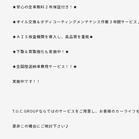
★安心の全車無料２年保証付き！★
★オイル交換＆ボディコーティングメンテナンス作業３年間サービス
★ＡＩＳ検査機関を導入し、高品質を重視★
★下取＆買取強化も実施中！★
★全国陸送納車費用サービス！！★
実施中です！！
T.U.C.GROUPならではのサービスをご用意し、お客様のカーライ
是非この機会にご検討下さい♪