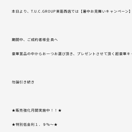
本日より、T.U.C.GROUP東葛西店では【暑中お見舞いキャンペー
期間中、ご成約者様全員へ
豪華賞品の中からお一つお選び頂き、プレゼントさせて頂く超豪華キ
勿論引き続き
★販売強化月間実施中！！★
★特別低金利１．９%～★