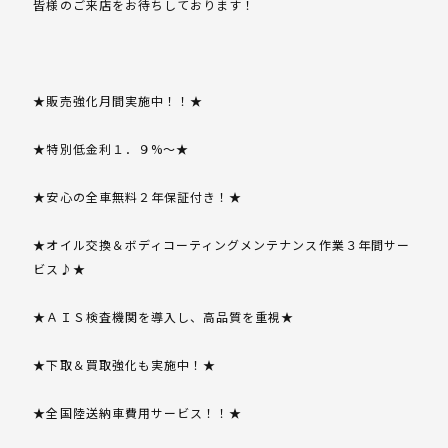
皆様のご来店をお待ちしております！
★販売強化月間実施中！！★
★特別低金利１．９%～★
★安心の全車無料２年保証付き！★
★オイル交換＆ボディコーティングメンテナンス作業３年間サー
ビス♪★
★ＡＩＳ検査機関を導入し、高品質を重視★
★下取＆買取強化も実施中！★
★全国陸送納車費用サービス！！★