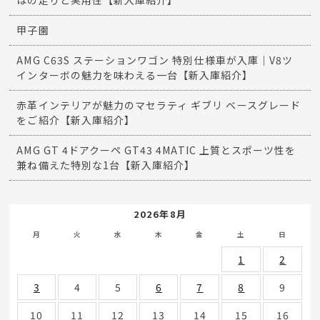
はの走りと実用性【新入庫紹介】
甲子園
AMG C63S ステーションワゴン 特別仕様車が入庫｜V8ツ
インターボの魅力を味わえる一台【新入庫紹介】
赤革インテリアが魅力のマセラティ ギブリ ベースグレード
をご紹介【新入庫紹介】
AMG GT 4ドアクーペ GT43 4MATIC 上質とスポーツ性を
兼ね備えた特別な1台【新入庫紹介】
2026年8月
月
火
水
木
金
土
日
1
2
3
4
5
6
7
8
9
10
11
12
13
14
15
16