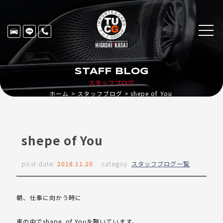
STAFF BLOG
スタッフブログ
ホーム
スタッフブログ
shepe of You
shepe of You
post date:
2018.11.20
categoy:
スタッフブログ一覧
朝、仕事に向かう時に
車の中でshape of Youを聴いています。