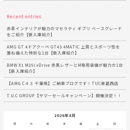
Recent entries
赤革インテリアが魅力のマセラティ ギブリ ベースグレード
をご紹介【新入庫紹介】
AMG GT 4ドアクーペ GT43 4MATIC 上質とスポーツ性を
兼ね備えた特別な1台【新入庫紹介】
BMW X1 M35i xDrive 赤黒レザーとM専用装備が魅力の1台
【新入庫紹介】
【AMG C４３ 千葉県】ご納車ブログです！TUC東葛西店
T.U.C GROUP【サマーセールキャンペーン】開催決定！！
2026年8月
月
火
水
木
金
土
日