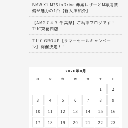
BMW X1 M35i xDrive 赤黒レザーとM専用装
備が魅力の1台【新入庫紹介】
【AMG C４３ 千葉県】ご納車ブログです！
TUC東葛西店
T.U.C GROUP【サマーセールキャンペー
ン】開催決定！！
2026年8月
月
火
水
木
金
土
日
1
2
3
4
5
6
7
8
9
10
11
12
13
14
15
16
17
18
19
20
21
22
23