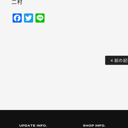
二村
Facebook
Twitter
Line
前の記
UPDATE INFO.
SHOP INFO.