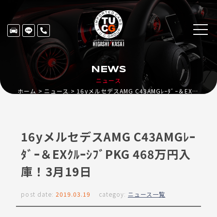
NEWS
ニュース
ホーム
ニュース
16yメルセデスAMG C43AMGﾚｰﾀﾞｰ＆EXｸﾙｰｼﾌﾞPKG 468万円入庫！3月19日
16yメルセデスAMG C43AMGﾚｰ
ﾀﾞｰ＆EXｸﾙｰｼﾌﾞPKG 468万円入
庫！3月19日
post date:
2019.03.19
categoy:
ニュース一覧