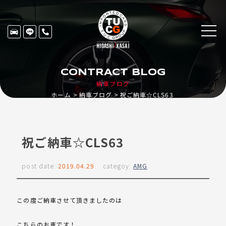
CONTRACT BLOG
納車ブログ
ホーム
納車ブログ
祝ご納車☆CLS63
祝ご納車☆CLS63
post date:
2019.04.29
categoy:
AMG
この度ご納車させて頂きましたのは
こちらのお車です！