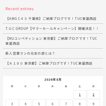
Recent entries
【AMG C４３ 千葉県】ご納車ブログです！TUC東葛西店
T.U.C GROUP【サマーセールキャンペーン】開催決定！！
【M2コンペティション 東京都】ご納車ブログです！TUC
東葛西店
新人営業マンの元気の源とは？
【Ａ１８０ 東京都】ご納車ブログです！TUC東葛西店
2026年8月
月
火
水
木
金
土
日
1
2
3
4
5
6
7
8
9