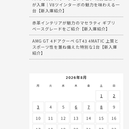
が入庫｜V8ツインターボの魅力を味わえる一
台【新入庫紹介】
赤革インテリアが魅力のマセラティ ギブリ
ベースグレードをご紹介【新入庫紹介】
AMG GT 4ドアクーペ GT43 4MATIC 上質と
スポーツ性を兼ね備えた特別な1台【新入庫
紹介】
2026年8月
月
火
水
木
金
土
日
1
2
3
4
5
6
7
8
9
10
11
12
13
14
15
16