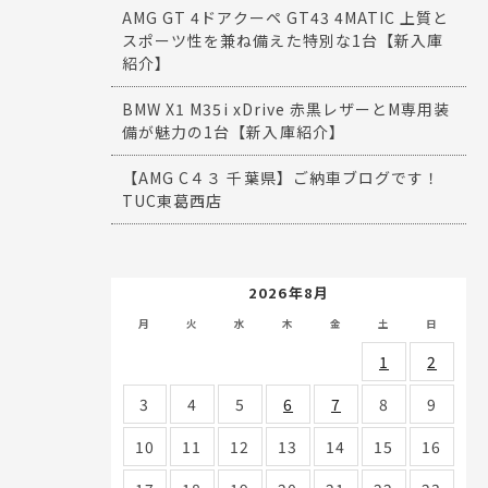
AMG GT 4ドアクーペ GT43 4MATIC 上質と
スポーツ性を兼ね備えた特別な1台【新入庫
紹介】
BMW X1 M35i xDrive 赤黒レザーとM専用装
備が魅力の1台【新入庫紹介】
【AMG C４３ 千葉県】ご納車ブログです！
TUC東葛西店
2026年8月
月
火
水
木
金
土
日
1
2
3
4
5
6
7
8
9
10
11
12
13
14
15
16