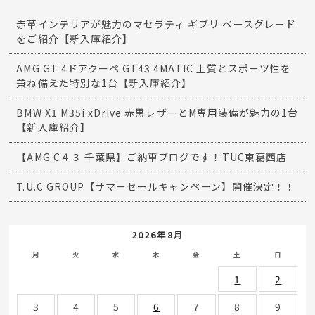
赤革インテリアが魅力のマセラティ ギブリ ベースグレード
をご紹介【新入庫紹介】
AMG GT 4ドアクーペ GT43 4MATIC 上質とスポーツ性を
兼ね備えた特別な1台【新入庫紹介】
BMW X1 M35i xDrive 赤黒レザーとM専用装備が魅力の1台
【新入庫紹介】
【AMG C４３ 千葉県】ご納車ブログです！TUC東葛西店
T.U.C GROUP【サマーセールキャンペーン】開催決定！！
2026年8月
月
火
水
木
金
土
日
1
2
3
4
5
6
7
8
9