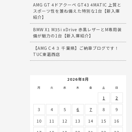
AMG GT 4ドアクーペ GT43 4MATIC 上質と
スポーツ性を兼ね備えた特別な1台【新入庫
紹介】
BMW X1 M35i xDrive 赤黒レザーとM専用装
備が魅力の1台【新入庫紹介】
【AMG C４３ 千葉県】ご納車ブログです！
TUC東葛西店
2026年8月
月
火
水
木
金
土
日
1
2
3
4
5
6
7
8
9
10
11
12
13
14
15
16