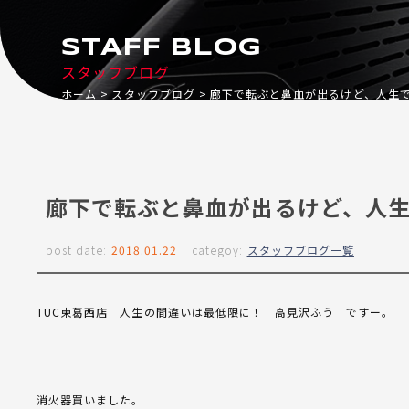
STAFF BLOG
スタッフブログ
ホーム
スタッフブログ
廊下で転ぶと鼻血が出るけど、人生
廊下で転ぶと鼻血が出るけど、人
post date:
2018.01.22
categoy:
スタッフブログ一覧
TUC東葛西店 人生の間違いは最低限に！ 高見沢ふう ですー。
消火器買いました。