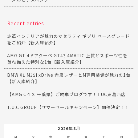
Recent entries
赤革インテリアが魅力のマセラティ ギブリ ベースグレード
をご紹介【新入庫紹介】
AMG GT 4ドアクーペ GT43 4MATIC 上質とスポーツ性を
兼ね備えた特別な1台【新入庫紹介】
BMW X1 M35i xDrive 赤黒レザーとM専用装備が魅力の1台
【新入庫紹介】
【AMG C４３ 千葉県】ご納車ブログです！TUC東葛西店
T.U.C GROUP【サマーセールキャンペーン】開催決定！！
2026年8月
月
火
水
木
金
土
日