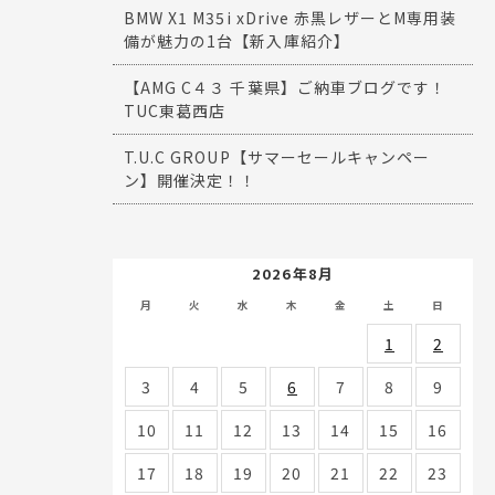
BMW X1 M35i xDrive 赤黒レザーとM専用装
備が魅力の1台【新入庫紹介】
【AMG C４３ 千葉県】ご納車ブログです！
TUC東葛西店
T.U.C GROUP【サマーセールキャンペー
ン】開催決定！！
2026年8月
月
火
水
木
金
土
日
1
2
3
4
5
6
7
8
9
10
11
12
13
14
15
16
17
18
19
20
21
22
23