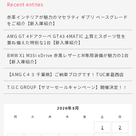
Recent entries
赤革インテリアが魅力のマセラティ ギブリ ベースグレード
をご紹介【新入庫紹介】
AMG GT 4ドアクーペ GT43 4MATIC 上質とスポーツ性を
兼ね備えた特別な1台【新入庫紹介】
BMW X1 M35i xDrive 赤黒レザーとM専用装備が魅力の1台
【新入庫紹介】
【AMG C４３ 千葉県】ご納車ブログです！TUC東葛西店
T.U.C GROUP【サマーセールキャンペーン】開催決定！！
2026年8月
月
火
水
木
金
土
日
1
2