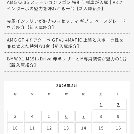
AMG C63S ステーションワゴン 特別仕様車が入庫｜V8ツ
インターボの魅力を味わえる一台【新入庫紹介】
赤革インテリアが魅力のマセラティ ギブリ ベースグレード
をご紹介【新入庫紹介】
AMG GT 4ドアクーペ GT43 4MATIC 上質とスポーツ性を
兼ね備えた特別な1台【新入庫紹介】
BMW X1 M35i xDrive 赤黒レザーとM専用装備が魅力の1台
【新入庫紹介】
2026年8月
月
火
水
木
金
土
日
1
2
3
4
5
6
7
8
9
10
11
12
13
14
15
16