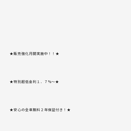
★販売強化月間実施中！！★
★特別超低金利１．７%～★
★安心の全車無料２年保証付き！★