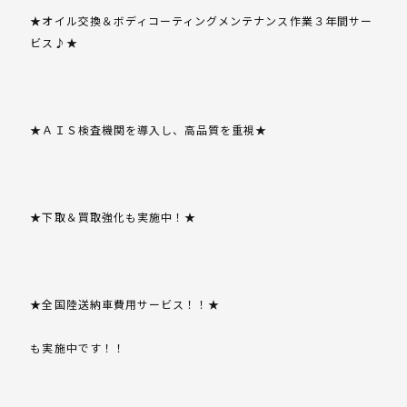
★オイル交換＆ボディコーティングメンテナンス作業３年間サー
ビス♪★
★ＡＩＳ検査機関を導入し、高品質を重視★
★下取＆買取強化も実施中！★
★全国陸送納車費用サービス！！★
も実施中です！！