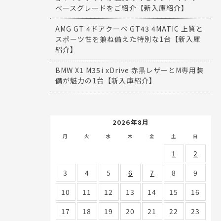
ベースグレードをご紹介【新入庫紹介】
AMG GT 4ドアクーペ GT43 4MATIC 上質と
スポーツ性を兼ね備えた特別な1台【新入庫
紹介】
BMW X1 M35i xDrive 赤黒レザーとM専用装
備が魅力の1台【新入庫紹介】
2026年8月
月
火
水
木
金
土
日
1
2
3
4
5
6
7
8
9
10
11
12
13
14
15
16
17
18
19
20
21
22
23