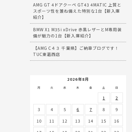
AMG GT 4ドアクーペ GT43 4MATIC 上質と
スポーツ性を兼ね備えた特別な1台【新入庫
紹介】
BMW X1 M35i xDrive 赤黒レザーとM専用装
備が魅力の1台【新入庫紹介】
【AMG C４３ 千葉県】ご納車ブログです！
TUC東葛西店
2026年8月
月
火
水
木
金
土
日
1
2
3
4
5
6
7
8
9
10
11
12
13
14
15
16