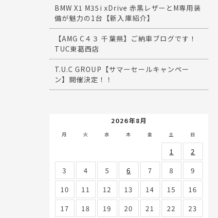
BMW X1 M35i xDrive 赤黒レザーとM専用装
備が魅力の1台【新入庫紹介】
【AMG C４３ 千葉県】ご納車ブログです！
TUC東葛西店
T.U.C GROUP【サマーセールキャンペー
ン】開催決定！！
2026年8月
月
火
水
木
金
土
日
1
2
3
4
5
6
7
8
9
10
11
12
13
14
15
16
17
18
19
20
21
22
23