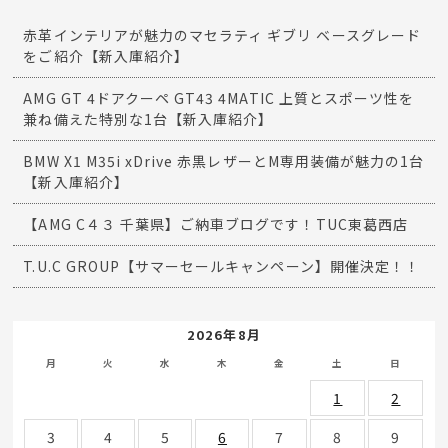
赤革インテリアが魅力のマセラティ ギブリ ベースグレード
をご紹介【新入庫紹介】
AMG GT 4ドアクーペ GT43 4MATIC 上質とスポーツ性を
兼ね備えた特別な1台【新入庫紹介】
BMW X1 M35i xDrive 赤黒レザーとM専用装備が魅力の1台
【新入庫紹介】
【AMG C４３ 千葉県】ご納車ブログです！TUC東葛西店
T.U.C GROUP【サマーセールキャンペーン】開催決定！！
2026年8月
月
火
水
木
金
土
日
1
2
3
4
5
6
7
8
9