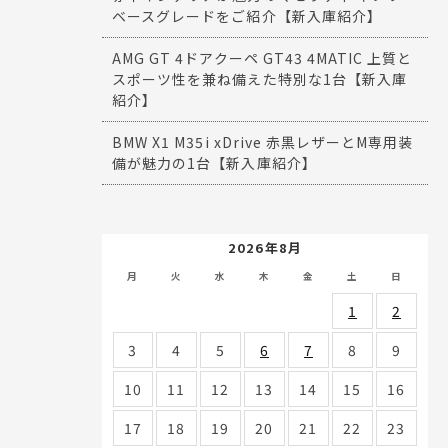
ベースグレードをご紹介【新入庫紹介】
AMG GT 4ドアクーペ GT43 4MATIC 上質と
スポーツ性を兼ね備えた特別な1台【新入庫
紹介】
BMW X1 M35i xDrive 赤黒レザーとM専用装
備が魅力の1台【新入庫紹介】
2026年8月
月
火
水
木
金
土
日
1
2
3
4
5
6
7
8
9
10
11
12
13
14
15
16
17
18
19
20
21
22
23