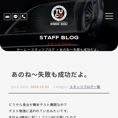
STAFF BLOG
スタッフブログ
ホーム
スタッフブログ
あのね～失敗も成功だよ。
あのね～失敗も成功だよ。
post date:
2020.10.02
categoy:
スタッフブログ一覧
どうやら長女が期末テスト期間なので
テスト勉強に追われているみたいです。
先日も4時半に起こしてとLINEが届いたので