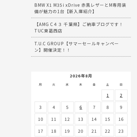
BMW X1 M35i xDrive 赤黒レザーとM専用装
備が魅力の1台【新入庫紹介】
【AMG C４３ 千葉県】ご納車ブログです！
TUC東葛西店
T.U.C GROUP【サマーセールキャンペー
ン】開催決定！！
2026年8月
月
火
水
木
金
土
日
1
2
3
4
5
6
7
8
9
10
11
12
13
14
15
16
17
18
19
20
21
22
23